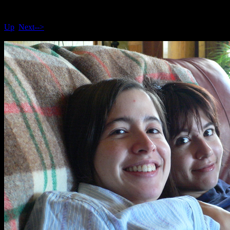
Up
Next-->