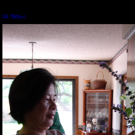
Up
Next-->